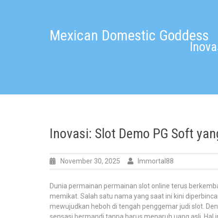
Skip
to
content
Mexican Domestic Goddess
Inova
Inovasi: Slot Demo PG Soft y
November 30, 2025
Immortal88
Dunia permainan permainan slot online terus berkem
memikat. Salah satu nama yang saat ini kini diperbin
mewujudkan heboh di tengah penggemar judi slot. Deng
sensasi bermandi tanpa harus menaruh uang asli. Hal