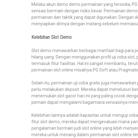
Melalui akun demo demo permainan yang tersedia, P
sensasi bermain dengan risiko besar. Permainan demo
permainan dan taktik yang dapat digunakan. Dengan de
menyiapkan dirinya dengan matang sebelum memasuki d
Kelebihan Slot Demo
Slot demo menawarkan berbagai manfaat bagi para pe
hilang uang. Dengan menggunakan profil uji coba slo
termasuk fitur fasilitas. Hal ini sangat membantu, ter
permainan slot online misalnya PG Soft atau Pragmatic
Selain itu, permainan uji coba gratis juga menawarkan
perlu melakukan deposit. Mereka dapat menelusuri be
menemukan slot gacor hari ini yang paling cocok denga
pemain dapat mengalami bagaimana sensasinya mend
Kelebihan lainnya adalah kapasitas untuk menguji co
fitur slot demo, mereka dapat mengevaluasi mana yang
pengalaman bermain judi slot online yang lebih me
mereka untuk menang dalam permainan slot online te