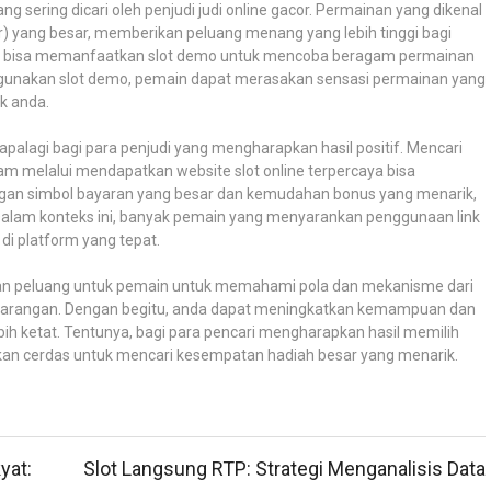
g sering dicari oleh penjudi judi online gacor. Permainan yang dikenal
yer) yang besar, memberikan peluang menang yang lebih tinggi bagi
in bisa memanfaatkan slot demo untuk mencoba beragam permainan
ggunakan slot demo, pemain dapat merasakan sensasi permainan yang
k anda.
 apalagi bagi para penjudi yang mengharapkan hasil positif. Mencari
alam melalui mendapatkan website slot online terpercaya bisa
engan simbol bayaran yang besar dan kemudahan bonus yang menarik,
lam konteks ini, banyak pemain yang menyarankan penggunaan link
di platform yang tepat.
kan peluang untuk pemain untuk memahami pola dan mekanisme dari
embarangan. Dengan begitu, anda dapat meningkatkan kemampuan dan
bih ketat. Tentunya, bagi para pencari mengharapkan hasil memilih
n cerdas untuk mencari kesempatan hadiah besar yang menarik.
yat:
Slot Langsung RTP: Strategi Menganalisis Data