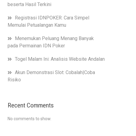
beserta Hasil Terkini
Registrasi IDNPOKER: Cara Simpel
Memulai Petualangan Kamu
Menemukan Peluang Menang Banyak
pada Permainan IDN Poker
Togel Malam Ini: Analisis Website Andalan
Akun Demonstrasi Slot: Cobalah|Coba
Risiko
Recent Comments
No comments to show.