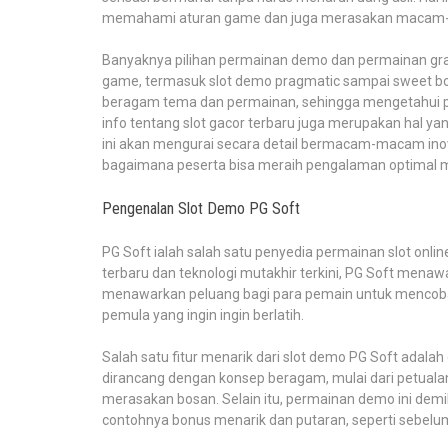
memahami aturan game dan juga merasakan macam-ma
Banyaknya pilihan permainan demo dan permainan gra
game, termasuk slot demo pragmatic sampai sweet bon
beragam tema dan permainan, sehingga mengetahui per
info tentang slot gacor terbaru juga merupakan hal yang
ini akan mengurai secara detail bermacam-macam inov
bagaimana peserta bisa meraih pengalaman optimal mel
Pengenalan Slot Demo PG Soft
PG Soft ialah salah satu penyedia permainan slot online
terbaru dan teknologi mutakhir terkini, PG Soft menaw
menawarkan peluang bagi para pemain untuk mencoba an
pemula yang ingin ingin berlatih.
Salah satu fitur menarik dari slot demo PG Soft adala
dirancang dengan konsep beragam, mulai dari petual
merasakan bosan. Selain itu, permainan demo ini d
contohnya bonus menarik dan putaran, seperti sebelu