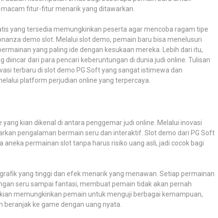
cam fitur-fitur menarik yang ditawarkan.
tis yang tersedia memungkinkan peserta agar mencoba ragam tipe
anza demo slot. Melalui slot demo, pemain baru bisa menelusuri
mainan yang paling ide dengan kesukaan mereka. Lebih dari itu,
 diincar dari para pencari keberuntungan di dunia judi online. Tulisan
asi terbaru di slot demo PG Soft yang sangat istimewa dan
alui platform perjudian online yang terpercaya.
 yang kian dikenal di antara penggemar judi online. Melalui inovasi
arkan pengalaman bermain seru dan interaktif. Slot demo dari PG Soft
eka permainan slot tanpa harus risiko uang asli, jadi cocok bagi
h grafik yang tinggi dan efek menarik yang menawan. Setiap permainan
angan seru sampai fantasi, membuat pemain tidak akan pernah
emikian memungkinkan pemain untuk menguji berbagai kemampuan,
m beranjak ke game dengan uang nyata.