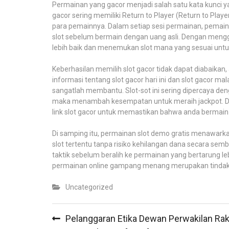
Permainan yang gacor menjadi salah satu kata kunci yan
gacor sering memiliki Return to Player (Return to Pla
para pemainnya. Dalam setiap sesi permainan, pema
slot sebelum bermain dengan uang asli. Dengan men
lebih baik dan menemukan slot mana yang sesuai untu
Keberhasilan memilih slot gacor tidak dapat diabaikan,
informasi tentang slot gacor hari ini dan slot gacor m
sangatlah membantu. Slot-sot ini sering dipercaya d
maka menambah kesempatan untuk meraih jackpot. Da
link slot gacor untuk memastikan bahwa anda bermain 
Di samping itu, permainan slot demo gratis menawar
slot tertentu tanpa risiko kehilangan dana secara s
taktik sebelum beralih ke permainan yang bertarung le
permainan online gampang menang merupakan tindaka
Uncategorized
Post
Pelanggaran Etika Dewan Perwakilan Rak
navigation