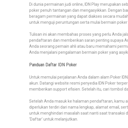
beserta
Di dunia permainan judi online, IDN Play merupakan 
Hasil
poker penuh tantangan dan mengasyikkan. Dengan ba
Terkini
beragam permainan yang dapat diakses secara mudah ol
untuk menguji peruntungan serta mulai bermain poker o
Tulisan ini akan membahas proses yang perlu Anda ja
pendaftaran dan memberikan saran penting supaya And
Anda seorang pemain ahli atau baru memahami permain
Anda menjalani pengalaman bermain poker yang asyik 
Panduan Daftar IDN Poker
Untuk memulai perjalanan Anda dalam alam Poker IDN
akun. Datangi website resmi penyedia IDN Poker terper
memberikan support efisien. Setelah itu, cari tombol d
Setelah Anda masuk ke halaman pendaftaran, kamu ak
diperlukan terdiri dari nama lengkap, alamat email, se
untuk menghindari masalah saat nanti saat transaksi d
‘Daftar’ untuk melanjutkan.