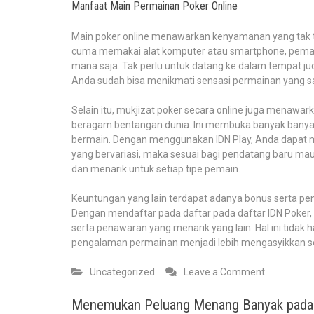
Manfaat Main Permainan Poker Online
Main poker online menawarkan kenyamanan yang tak ter
cuma memakai alat komputer atau smartphone, pemain
mana saja. Tak perlu untuk datang ke dalam tempat judi
Anda sudah bisa menikmati sensasi permainan yang s
Selain itu, mukjizat poker secara online juga menawar
beragam bentangan dunia. Ini membuka banyak bany
bermain. Dengan menggunakan IDN Play, Anda dapat 
yang bervariasi, maka sesuai bagi pendatang baru ma
dan menarik untuk setiap tipe pemain.
Keuntungan yang lain terdapat adanya bonus serta pen
Dengan mendaftar pada daftar pada daftar IDN Poker,
serta penawaran yang menarik yang lain. Hal ini tid
pengalaman permainan menjadi lebih mengasyikkan 
on
Uncategorized
Leave a Comment
Registrasi
IDNPOKER:
Menemukan Peluang Menang Banyak pada 