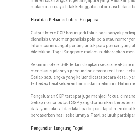
menemukan angka togel Singapura yang. Pastikan past
malam ini supaya tidak ketinggalan informasi terkin
Hasil dan Keluaran Lotere Singapura
Output lotere SGP hari ini jadi fokus bagi banyak par
dianalisis untuk menganalisis pola-pola atau nomor ya
Informasi ini sangat penting untuk para pemain yang 
diletakkan. Togel Singapore malam ini diharapkan me
Keluaran lotere SGP terkini disajikan secara real-time 
menelusuri jalannya pengundian secara real-time, s
Setiap satu angka yang keluar dicatat secara detail,
terhadap hasil keluaran hari ini dan malam ini. Hal i
Pengeluaran SGP tercepat juga menjadi fokus, di man
Setiap nomor output SGP yang diumumkan berpotens
data yang akurat dan kilat, partisipan dapat membuat
berdasarkan hasil sebelumnya. Pasti, seluruh partisi
Pengundian Langsung Togel