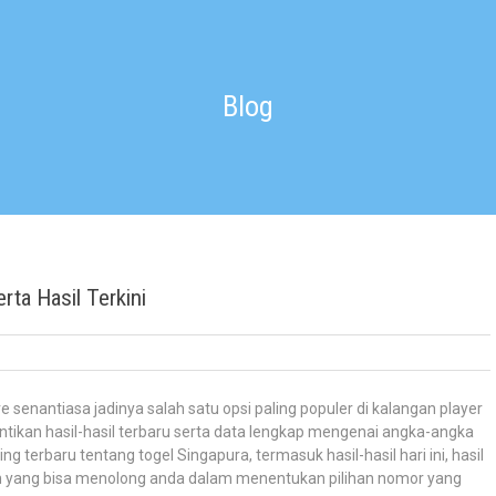
Blog
rta Hasil Terkini
e senantiasa jadinya salah satu opsi paling populer di kalangan player
ntikan hasil-hasil terbaru serta data lengkap mengenai angka-angka
g terbaru tentang togel Singapura, termasuk hasil-hasil hari ini, hasil
tan yang bisa menolong anda dalam menentukan pilihan nomor yang