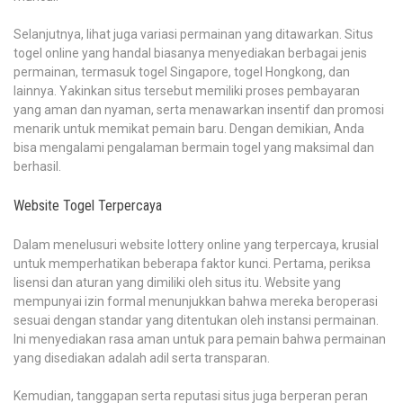
Selanjutnya, lihat juga variasi permainan yang ditawarkan. Situs
togel online yang handal biasanya menyediakan berbagai jenis
permainan, termasuk togel Singapore, togel Hongkong, dan
lainnya. Yakinkan situs tersebut memiliki proses pembayaran
yang aman dan nyaman, serta menawarkan insentif dan promosi
menarik untuk memikat pemain baru. Dengan demikian, Anda
bisa mengalami pengalaman bermain togel yang maksimal dan
berhasil.
Website Togel Terpercaya
Dalam menelusuri website lottery online yang terpercaya, krusial
untuk memperhatikan beberapa faktor kunci. Pertama, periksa
lisensi dan aturan yang dimiliki oleh situs itu. Website yang
mempunyai izin formal menunjukkan bahwa mereka beroperasi
sesuai dengan standar yang ditentukan oleh instansi permainan.
Ini menyediakan rasa aman untuk para pemain bahwa permainan
yang disediakan adalah adil serta transparan.
Kemudian, tanggapan serta reputasi situs juga berperan peran