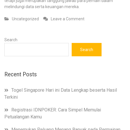
tetapi juga merupakan tanggung jawab para pemain dalam
melindungi data serta keuangan mereka.
on
Uncategorized
Leave a Comment
Togel
Malam
Ini:
Search
Analisis
Website
Search
Andalan
Recent Posts
Togel Singapore Hari ini Data Lengkap beserta Hasil
Terkini
Registrasi IDNPOKER: Cara Simpel Memulai
Petualangan Kamu
Menemukan Peluang Menang Banyak pada Permainan