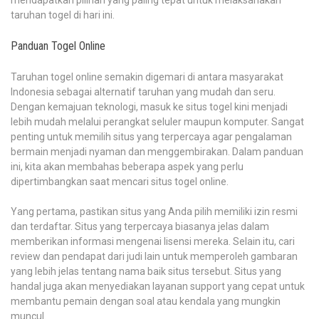
taruhan togel di hari ini.
Panduan Togel Online
Taruhan togel online semakin digemari di antara masyarakat
Indonesia sebagai alternatif taruhan yang mudah dan seru.
Dengan kemajuan teknologi, masuk ke situs togel kini menjadi
lebih mudah melalui perangkat seluler maupun komputer. Sangat
penting untuk memilih situs yang terpercaya agar pengalaman
bermain menjadi nyaman dan menggembirakan. Dalam panduan
ini, kita akan membahas beberapa aspek yang perlu
dipertimbangkan saat mencari situs togel online.
Yang pertama, pastikan situs yang Anda pilih memiliki izin resmi
dan terdaftar. Situs yang terpercaya biasanya jelas dalam
memberikan informasi mengenai lisensi mereka. Selain itu, cari
review dan pendapat dari judi lain untuk memperoleh gambaran
yang lebih jelas tentang nama baik situs tersebut. Situs yang
handal juga akan menyediakan layanan support yang cepat untuk
membantu pemain dengan soal atau kendala yang mungkin
muncul.