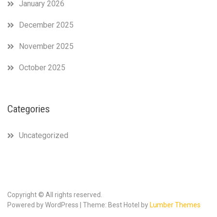
January 2026
December 2025
November 2025
October 2025
Categories
Uncategorized
Copyright © All rights reserved.
Powered by WordPress | Theme: Best Hotel by
Lumber Themes