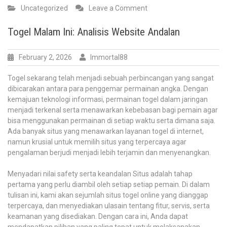
on
Uncategorized
Leave a Comment
Menemukan
Peluang
Togel Malam Ini: Analisis Website Andalan
Menang
Banyak
February 2, 2026
Immortal88
pada
Permainan
Togel sekarang telah menjadi sebuah perbincangan yang sangat
IDN
dibicarakan antara para penggemar permainan angka. Dengan
Poker
kemajuan teknologi informasi, permainan togel dalam jaringan
menjadi terkenal serta menawarkan kebebasan bagi pemain agar
bisa menggunakan permainan di setiap waktu serta dimana saja.
Ada banyak situs yang menawarkan layanan togel di internet,
namun krusial untuk memilih situs yang terpercaya agar
pengalaman berjudi menjadi lebih terjamin dan menyenangkan.
Menyadari nilai safety serta keandalan Situs adalah tahap
pertama yang perlu diambil oleh setiap setiap pemain. Di dalam
tulisan ini, kami akan sejumlah situs togel online yang dianggap
terpercaya, dan menyediakan ulasain tentang fitur, servis, serta
keamanan yang disediakan. Dengan cara ini, Anda dapat
mendapatkan pilihan yang paling tepat untuk melaksanakan