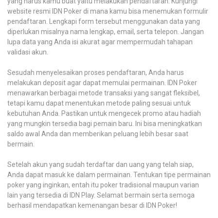
yang harus kamu buat yaitu melakukan pendaftaran. Kunjungi
website resmi IDN Poker di mana kamu bisa menemukan formulir
pendaftaran. Lengkapi form tersebut menggunakan data yang
diperlukan misalnya nama lengkap, email, serta telepon. Jangan
lupa data yang Anda isi akurat agar mempermudah tahapan
validasi akun.
Sesudah menyelesaikan proses pendaftaran, Anda harus
melakukan deposit agar dapat memulai permainan. IDN Poker
menawarkan berbagai metode transaksi yang sangat fleksibel,
tetapi kamu dapat menentukan metode paling sesuai untuk
kebutuhan Anda. Pastikan untuk mengecek promo atau hadiah
yang mungkin tersedia bagi pemain baru. Ini bisa meningkatkan
saldo awal Anda dan memberikan peluang lebih besar saat
bermain.
Setelah akun yang sudah terdaftar dan uang yang telah siap,
Anda dapat masuk ke dalam permainan. Tentukan tipe permainan
poker yang inginkan, entah itu poker tradisional maupun varian
lain yang tersedia di IDN Play. Selamat bermain serta semoga
berhasil mendapatkan kemenangan besar di IDN Poker!