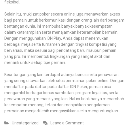
fleksibel.
Selain itu, mukjizat poker secara online juga menawarkan akses
bagi pemain untuk berkomunikasi dengan orang lain dari beragam
bentangan dunia. Ini membuka banyak banyak kesempatan
dalam keterampilan serta menajamkan keterampilan bermain.
Dengan menggunakan IDN Play, Anda dapat menemukan
berbagai meja serta turnamen dengan tingkat kompetisi yang
bervariasi, maka sesuai bagi pendatang baru maupun pemain
yang pro. Ini membentuk lingkungan yang sangat aktif dan
menarik untuk setiap tipe pemain.
Keuntungan yang lain terdapat adanya bonus serta penawaran
yang sering ditawarkan oleh situs permainan poker online. Dengan
mendaftar pada daftar pada daftar IDN Poker, pemain bisa
mengambil berbagai bonus sambutan, program loyalitas, serta
penawaran yang menarik yang lain. Hal ini tidak hanya menambah
kesempatan menang, tetapi dan menjadikan pengalaman
permainan menjadi lebih mengasyikkan serta menguntungkan.
on
Uncategorized
Leave a Comment
Registrasi