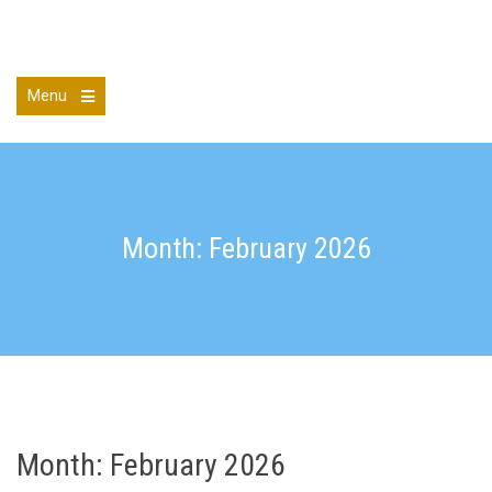
Skip
to
Mexican Domestic Goddess
content
Menu
Open
the
main
menu
Month: February 2026
Month:
February 2026