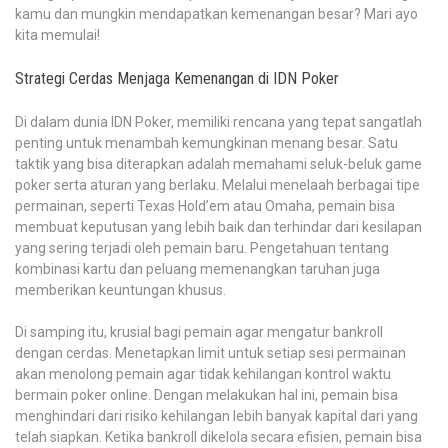
kamu dan mungkin mendapatkan kemenangan besar? Mari ayo
kita memulai!
Strategi Cerdas Menjaga Kemenangan di IDN Poker
Di dalam dunia IDN Poker, memiliki rencana yang tepat sangatlah
penting untuk menambah kemungkinan menang besar. Satu
taktik yang bisa diterapkan adalah memahami seluk-beluk game
poker serta aturan yang berlaku. Melalui menelaah berbagai tipe
permainan, seperti Texas Hold’em atau Omaha, pemain bisa
membuat keputusan yang lebih baik dan terhindar dari kesilapan
yang sering terjadi oleh pemain baru. Pengetahuan tentang
kombinasi kartu dan peluang memenangkan taruhan juga
memberikan keuntungan khusus.
Di samping itu, krusial bagi pemain agar mengatur bankroll
dengan cerdas. Menetapkan limit untuk setiap sesi permainan
akan menolong pemain agar tidak kehilangan kontrol waktu
bermain poker online. Dengan melakukan hal ini, pemain bisa
menghindari dari risiko kehilangan lebih banyak kapital dari yang
telah siapkan. Ketika bankroll dikelola secara efisien, pemain bisa