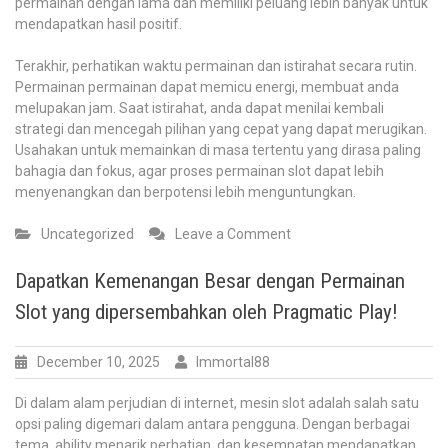
permainan dengan lama dan memiliki peluang lebih banyak untuk
mendapatkan hasil positif.
Terakhir, perhatikan waktu permainan dan istirahat secara rutin.
Permainan permainan dapat memicu energi, membuat anda
melupakan jam. Saat istirahat, anda dapat menilai kembali
strategi dan mencegah pilihan yang cepat yang dapat merugikan.
Usahakan untuk memainkan di masa tertentu yang dirasa paling
bahagia dan fokus, agar proses permainan slot dapat lebih
menyenangkan dan berpotensi lebih menguntungkan.
on
Uncategorized
Leave a Comment
Akun
Demonstrasi
Dapatkan Kemenangan Besar dengan Permainan
Slot:
Slot yang dipersembahkan oleh Pragmatic Play!
Cobalah|Coba
Risiko
December 10, 2025
Immortal88
Di dalam alam perjudian di internet, mesin slot adalah salah satu
opsi paling digemari dalam antara pengguna. Dengan berbagai
tema, ability menarik perhatian, dan kesempatan mendapatkan