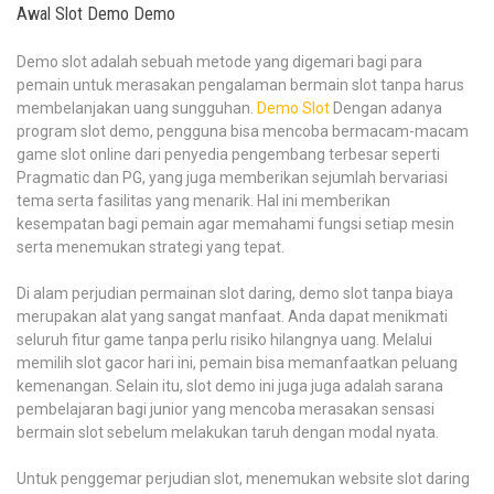
Awal Slot Demo Demo
Demo slot adalah sebuah metode yang digemari bagi para
pemain untuk merasakan pengalaman bermain slot tanpa harus
membelanjakan uang sungguhan.
Demo Slot
Dengan adanya
program slot demo, pengguna bisa mencoba bermacam-macam
game slot online dari penyedia pengembang terbesar seperti
Pragmatic dan PG, yang juga memberikan sejumlah bervariasi
tema serta fasilitas yang menarik. Hal ini memberikan
kesempatan bagi pemain agar memahami fungsi setiap mesin
serta menemukan strategi yang tepat.
Di alam perjudian permainan slot daring, demo slot tanpa biaya
merupakan alat yang sangat manfaat. Anda dapat menikmati
seluruh fitur game tanpa perlu risiko hilangnya uang. Melalui
memilih slot gacor hari ini, pemain bisa memanfaatkan peluang
kemenangan. Selain itu, slot demo ini juga juga adalah sarana
pembelajaran bagi junior yang mencoba merasakan sensasi
bermain slot sebelum melakukan taruh dengan modal nyata.
Untuk penggemar perjudian slot, menemukan website slot daring