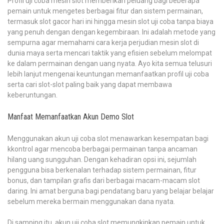
Profil uji coba mesin slot memberikan peluang bagi beberapa
pemain untuk mengetes berbagai fitur dan sistem permainan,
termasuk slot gacor hari ini hingga mesin slot uji coba tanpa biaya
yang penuh dengan dengan kegembiraan. Ini adalah metode yang
sempurna agar memahami cara kerja perjudian mesin slot di
dunia maya serta mencari taktik yang efisien sebelum melompat
ke dalam permainan dengan uang nyata. Ayo kita semua telusuri
lebih lanjut mengenai keuntungan memanfaatkan profil uji coba
serta cari slot-slot paling baik yang dapat membawa
keberuntungan.
Manfaat Memanfaatkan Akun Demo Slot
Menggunakan akun uji coba slot menawarkan kesempatan bagi
kkontrol agar mencoba berbagai permainan tanpa ancaman
hilang uang sungguhan. Dengan kehadiran opsi ini, sejumlah
pengguna bisa berkenalan terhadap sistem permainan, fitur
bonus, dan tampilan grafis dari berbagai macam-macam slot
daring. Ini amat berguna bagi pendatang baru yang belajar belajar
sebelum mereka bermain menggunakan dana nyata.
Di samping itu, akun uji coba slot memungkinkan pemain untuk