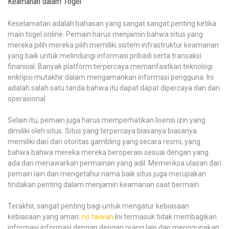
Keamanan dalam Togel
Keselamatan adalah bahasan yang sangat sangat penting ketika
main togel online. Pemain harus menjamin bahwa situs yang
mereka pilih mereka pilih memiliki sistem infrastruktur keamanan
yang baik untuk melindungi informasi pribadi serta transaksi
finansial. Banyak platform terpercaya memanfaatkan teknologi
enkripsi mutakhir dalam mengamankan informasi pengguna. Ini
adalah salah satu tanda bahwa itu dapat dapat dipercaya dan dari
operasional.
Selain itu, pemain juga harus memperhatikan lisensi izin yang
dimiliki oleh situs. Situs yang terpercaya biasanya biasanya
memiliki dari dari otoritas gambling yang secara resmi, yang
bahwa bahwa mereka mereka beroperasi sesuai dengan yang
ada dan menawarkan permainan yang adil. Memeriksa ulasan dari
pemain lain dan mengetahui nama baik situs juga merupakan
tindakan penting dalam menjamin keamanan saat bermain.
Terakhir, sangat penting bagi untuk mengatur kebiasaan
kebiasaan yang aman.
no taiwan
Ini termasuk tidak membagikan
informasi informasi dengan dengan orang lain dan menggunakan