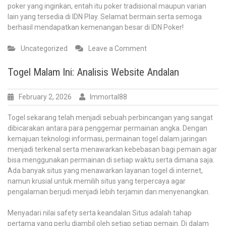
poker yang inginkan, entah itu poker tradisional maupun varian
lain yang tersedia di IDN Play. Selamat bermain serta semoga
berhasil mendapatkan kemenangan besar di IDN Poker!
on
Uncategorized
Leave a Comment
Menemukan
Peluang
Togel Malam Ini: Analisis Website Andalan
Menang
Banyak
February 2, 2026
Immortal88
pada
Permainan
Togel sekarang telah menjadi sebuah perbincangan yang sangat
IDN
dibicarakan antara para penggemar permainan angka. Dengan
Poker
kemajuan teknologi informasi, permainan togel dalam jaringan
menjadi terkenal serta menawarkan kebebasan bagi pemain agar
bisa menggunakan permainan di setiap waktu serta dimana saja.
Ada banyak situs yang menawarkan layanan togel di internet,
namun krusial untuk memilih situs yang terpercaya agar
pengalaman berjudi menjadi lebih terjamin dan menyenangkan.
Menyadari nilai safety serta keandalan Situs adalah tahap
pertama yang perlu diambil oleh setiap setiap pemain. Di dalam