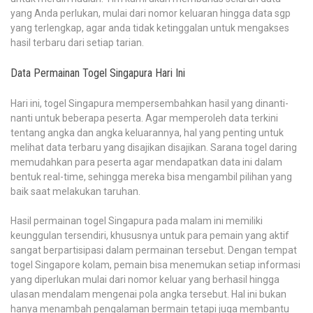
yang Anda perlukan, mulai dari nomor keluaran hingga data sgp
yang terlengkap, agar anda tidak ketinggalan untuk mengakses
hasil terbaru dari setiap tarian.
Data Permainan Togel Singapura Hari Ini
Hari ini, togel Singapura mempersembahkan hasil yang dinanti-
nanti untuk beberapa peserta. Agar memperoleh data terkini
tentang angka dan angka keluarannya, hal yang penting untuk
melihat data terbaru yang disajikan disajikan. Sarana togel daring
memudahkan para peserta agar mendapatkan data ini dalam
bentuk real-time, sehingga mereka bisa mengambil pilihan yang
baik saat melakukan taruhan.
Hasil permainan togel Singapura pada malam ini memiliki
keunggulan tersendiri, khususnya untuk para pemain yang aktif
sangat berpartisipasi dalam permainan tersebut. Dengan tempat
togel Singapore kolam, pemain bisa menemukan setiap informasi
yang diperlukan mulai dari nomor keluar yang berhasil hingga
ulasan mendalam mengenai pola angka tersebut. Hal ini bukan
hanya menambah pengalaman bermain tetapi juga membantu