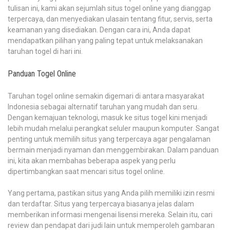
tulisan ini, kami akan sejumlah situs togel online yang dianggap
terpercaya, dan menyediakan ulasain tentang fitur, servis, serta
keamanan yang disediakan. Dengan cara ini, Anda dapat
mendapatkan pilihan yang paling tepat untuk melaksanakan
taruhan togel di hari ini.
Panduan Togel Online
Taruhan togel online semakin digemari di antara masyarakat
Indonesia sebagai alternatif taruhan yang mudah dan seru.
Dengan kemajuan teknologi, masuk ke situs togel kini menjadi
lebih mudah melalui perangkat seluler maupun komputer. Sangat
penting untuk memilih situs yang terpercaya agar pengalaman
bermain menjadi nyaman dan menggembirakan. Dalam panduan
ini, kita akan membahas beberapa aspek yang perlu
dipertimbangkan saat mencari situs togel online.
Yang pertama, pastikan situs yang Anda pilih memiliki izin resmi
dan terdaftar. Situs yang terpercaya biasanya jelas dalam
memberikan informasi mengenai lisensi mereka. Selain itu, cari
review dan pendapat dari judi lain untuk memperoleh gambaran