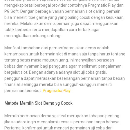
mengeksplorasi berbagai provider contohnya Pragmatic Play dan
PG Soft. Dengan berbagai varian permainan slot daring, pemain
bisa meneliti tipe game yang yang paling cocok dengan kesukaan
mereka. Melalui akun demo, pemain juga dapat menggunakan
taktik berbeda serta mendapatkan cara terbaik agar
meningkatkan peluang untung.
Manfaat tambahan dari pemanfaatan akun demo adalah
kemampuan untuk bermain slot di mana saja tanpa harus tentang
tentang batas masa maupun uang. Ini menyajikan perasaan
bebas dan nyaman bagi pengguna agar menikmati pengalaman
bergelut slot. Dengan adanya adanya slot uji coba gratis,
pengguna dapat merasakan kesenangan permainan tanpa beban
finansial, sehingga mereka bisa sungguh-sungguh meneliti
permainan tersebut.
Pragmatic Play
Metode Memilih Slot Demo yg Cocok
Memilih permainan demo yg ideal merupakan tahapan penting
jika saudara ingin mengalami sensasi permainan tanpa bahaya.
Pertama, konfirmasi untuk mencari permainan uji coba dari