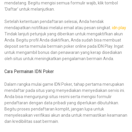
mendatang. Begitu mengisi semua formulir wajib, klik tombol
‘Daftar’ untuk melanjutkan.
Setelah ketentuan pendaftaran selesai, Anda hendak
mendapatkan notifikasi melalui email atau pesan singkat.
idn play
Tindak lanjuti petunjuk yang diberikan untuk mengaktifkan akun
Anda. Begitu profil Anda diaktifkan, Anda sudah bisa membuat
deposit serta memulai bermain poker online pada IDN Play. Ingat
untuk mengambil bonus dan penawaran yang kerap disediakan
oleh situs untuk meningkatkan pengalaman bermain Anda.
Cara Permainan IDN Poker
Dalam rangka mulai game IDN Poker, tahap pertama merupakan
mendaftar pada situs yang menyediakan menyediakan servis ini.
Anda bisa mengunjungi situs resmi serta mengisi formulir
pendaftaran dengan data pribadi yang diperlukan dibutuhkan.
Begitu proses pendaftaran komplit, jangan lupa untuk
menyelesaikan verifikasi akun anda untuk memastikan keamanan
dan kredibilitas saat bermain.