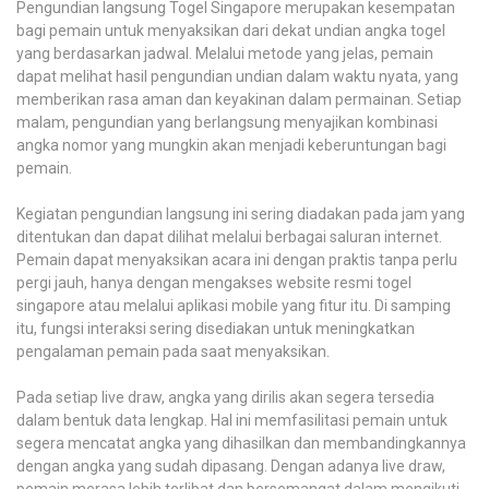
Pengundian langsung Togel Singapore merupakan kesempatan
bagi pemain untuk menyaksikan dari dekat undian angka togel
yang berdasarkan jadwal. Melalui metode yang jelas, pemain
dapat melihat hasil pengundian undian dalam waktu nyata, yang
memberikan rasa aman dan keyakinan dalam permainan. Setiap
malam, pengundian yang berlangsung menyajikan kombinasi
angka nomor yang mungkin akan menjadi keberuntungan bagi
pemain.
Kegiatan pengundian langsung ini sering diadakan pada jam yang
ditentukan dan dapat dilihat melalui berbagai saluran internet.
Pemain dapat menyaksikan acara ini dengan praktis tanpa perlu
pergi jauh, hanya dengan mengakses website resmi togel
singapore atau melalui aplikasi mobile yang fitur itu. Di samping
itu, fungsi interaksi sering disediakan untuk meningkatkan
pengalaman pemain pada saat menyaksikan.
Pada setiap live draw, angka yang dirilis akan segera tersedia
dalam bentuk data lengkap. Hal ini memfasilitasi pemain untuk
segera mencatat angka yang dihasilkan dan membandingkannya
dengan angka yang sudah dipasang. Dengan adanya live draw,
pemain merasa lebih terlibat dan bersemangat dalam mengikuti