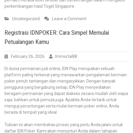
perkembangan hasil Togel Singapore.
on
Uncategorized
Leave a Comment
Togel
Singapore
Registrasi IDNPOKER: Cara Simpel Memulai
Hari
Petualangan Kamu
ini
Data
Lengkap
February 26, 2026
Immortal88
beserta
Hasil
Di dunia permainan judi online, IDN Play merupakan sebuah
Terkini
platform paling terkenal yang menawarkan pengalaman bermain
poker penuh tantangan dan mengasyikkan. Dengan banyak
pengguna yang bergabung setiap, IDN Play menyediakan
beragam permainan yang dapat diakses secara mudah oleh siapa
saja, bahkan untuk pemula juga. Apabila Anda tertarik untuk
menguji peruntungan serta mulai bermain poker online, Anda
berada di tempat yang ideal.
Tulisan ini akan membahas proses yang perlu Anda jalani untuk
daftar IDN Poker. Kami akan menuntun Anda dalam tahapan