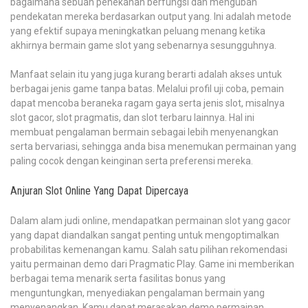
bagaimana sebuah penekanan berfungsi dan mengubah
pendekatan mereka berdasarkan output yang. Ini adalah metode
yang efektif supaya meningkatkan peluang menang ketika
akhirnya bermain game slot yang sebenarnya sesungguhnya.
Manfaat selain itu yang juga kurang berarti adalah akses untuk
berbagai jenis game tanpa batas. Melalui profil uji coba, pemain
dapat mencoba beraneka ragam gaya serta jenis slot, misalnya
slot gacor, slot pragmatis, dan slot terbaru lainnya. Hal ini
membuat pengalaman bermain sebagai lebih menyenangkan
serta bervariasi, sehingga anda bisa menemukan permainan yang
paling cocok dengan keinginan serta preferensi mereka.
Anjuran Slot Online Yang Dapat Dipercaya
Dalam alam judi online, mendapatkan permainan slot yang gacor
yang dapat diandalkan sangat penting untuk mengoptimalkan
probabilitas kemenangan kamu. Salah satu pilihan rekomendasi
yaitu permainan demo dari Pragmatic Play. Game ini memberikan
berbagai tema menarik serta fasilitas bonus yang
menguntungkan, menyediakan pengalaman bermain yang
menyenangkan. Kamu dapat merasakan demo permainan