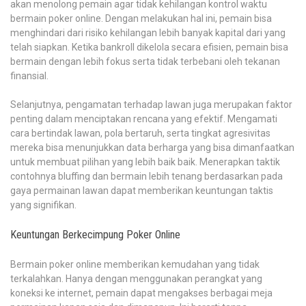
akan menolong pemain agar tidak kehilangan kontrol waktu
bermain poker online. Dengan melakukan hal ini, pemain bisa
menghindari dari risiko kehilangan lebih banyak kapital dari yang
telah siapkan. Ketika bankroll dikelola secara efisien, pemain bisa
bermain dengan lebih fokus serta tidak terbebani oleh tekanan
finansial.
Selanjutnya, pengamatan terhadap lawan juga merupakan faktor
penting dalam menciptakan rencana yang efektif. Mengamati
cara bertindak lawan, pola bertaruh, serta tingkat agresivitas
mereka bisa menunjukkan data berharga yang bisa dimanfaatkan
untuk membuat pilihan yang lebih baik baik. Menerapkan taktik
contohnya bluffing dan bermain lebih tenang berdasarkan pada
gaya permainan lawan dapat memberikan keuntungan taktis
yang signifikan.
Keuntungan Berkecimpung Poker Online
Bermain poker online memberikan kemudahan yang tidak
terkalahkan. Hanya dengan menggunakan perangkat yang
koneksi ke internet, pemain dapat mengakses berbagai meja