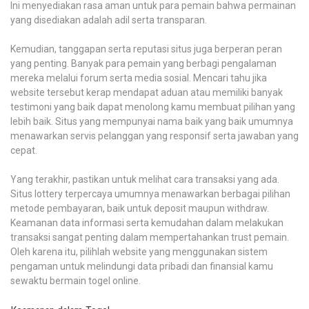
Ini menyediakan rasa aman untuk para pemain bahwa permainan
yang disediakan adalah adil serta transparan.
Kemudian, tanggapan serta reputasi situs juga berperan peran
yang penting. Banyak para pemain yang berbagi pengalaman
mereka melalui forum serta media sosial. Mencari tahu jika
website tersebut kerap mendapat aduan atau memiliki banyak
testimoni yang baik dapat menolong kamu membuat pilihan yang
lebih baik. Situs yang mempunyai nama baik yang baik umumnya
menawarkan servis pelanggan yang responsif serta jawaban yang
cepat.
Yang terakhir, pastikan untuk melihat cara transaksi yang ada.
Situs lottery terpercaya umumnya menawarkan berbagai pilihan
metode pembayaran, baik untuk deposit maupun withdraw.
Keamanan data informasi serta kemudahan dalam melakukan
transaksi sangat penting dalam mempertahankan trust pemain.
Oleh karena itu, pilihlah website yang menggunakan sistem
pengaman untuk melindungi data pribadi dan finansial kamu
sewaktu bermain togel online.